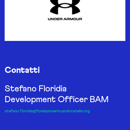
Contatti
Stefano Floridia
Development Officer BAM
stefano.floridia@fondazionericcardocatella.org