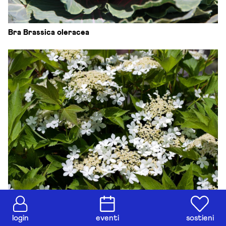
Bra Brassica oleracea
Viburnum spp.
login
eventi
sostieni