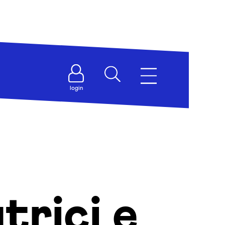
login
trici e