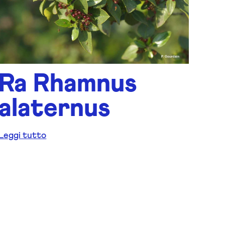
Ra Rhamnus
alaternus
Leggi tutto