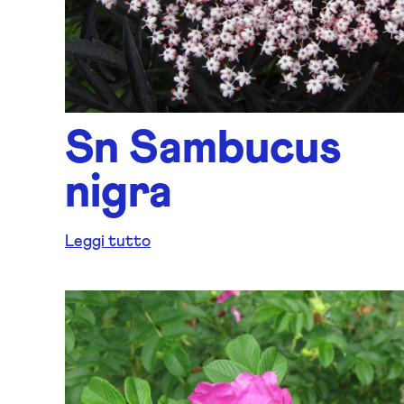
Sn Sambucus
nigra
Leggi tutto