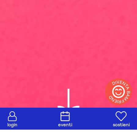
login
eventi
sostieni