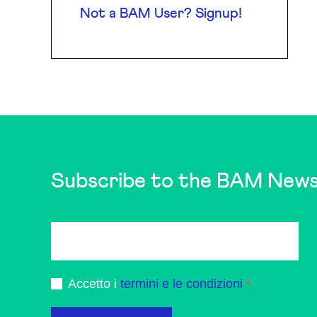
Not a BAM User? Signup!
Subscribe to the BAM News
Accetto i
termini e le condizioni