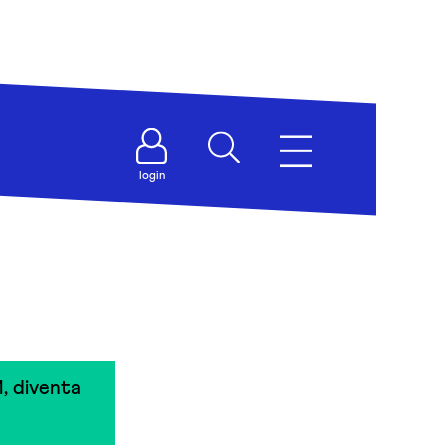
login
, diventa