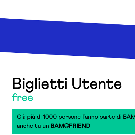
Biglietti Utente
free
Già più di 1000 persone fanno parte di BAM
anche tu un
BAM
FRIEND