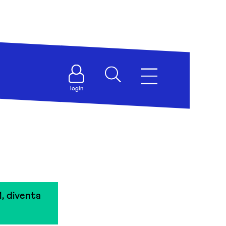
login
, diventa