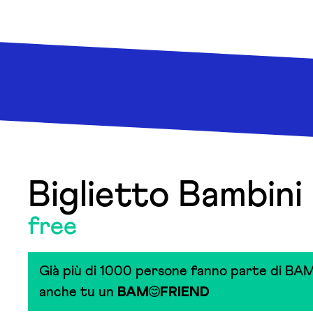
Biglietto Bambini
free
Già più di 1000 persone fanno parte di BAM
anche tu un
BAM
FRIEND