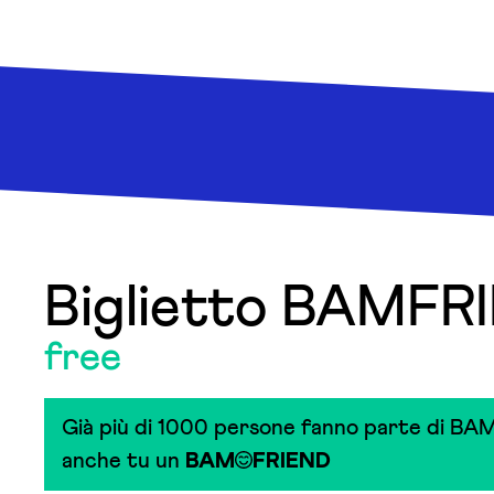
Biglietto BAMFR
free
Già più di 1000 persone fanno parte di BAM
anche tu un
BAM
FRIEND