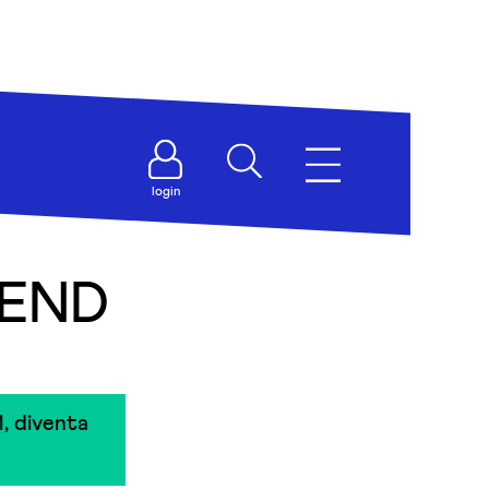
login
IEND
, diventa