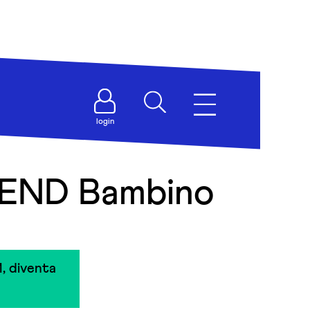
login
IEND Bambino
, diventa