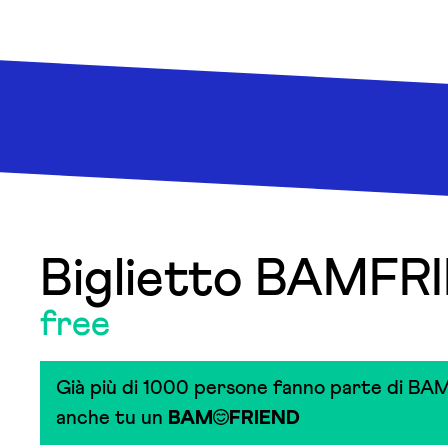
Biglietto BAMFR
free
Già più di 1000 persone fanno parte di BAM
anche tu un
BAM
FRIEND