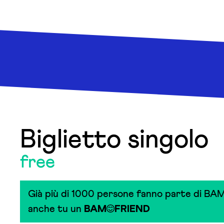
Biglietto singolo
free
Già più di 1000 persone fanno parte di BAM
anche tu un
BAM
FRIEND