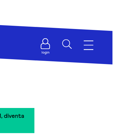
login
, diventa