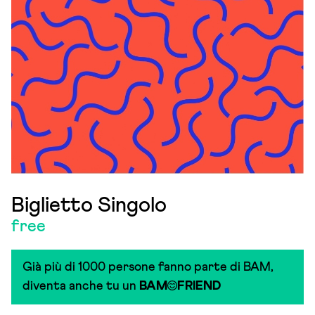
Biglietto Singolo
free
Già più di 1000 persone fanno parte di BAM,
diventa anche tu un
BAM
FRIEND