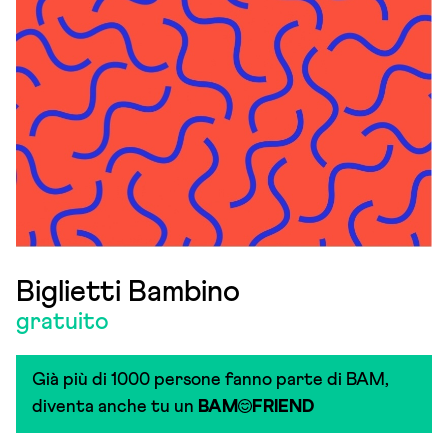
Biglietti Bambino
gratuito
Già più di 1000 persone fanno parte di BAM,
diventa anche tu un
BAM
FRIEND