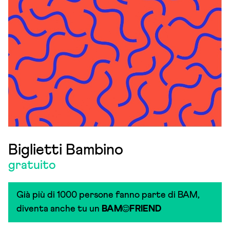
Biglietti Bambino
gratuito
Già più di 1000 persone fanno parte di BAM,
diventa anche tu un
BAM
FRIEND