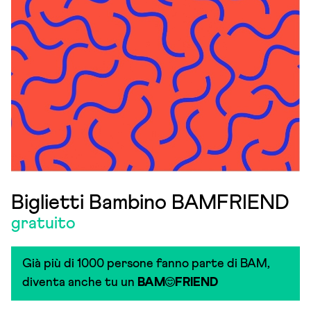
Biglietti Bambino BAMFRIEND
gratuito
Già più di 1000 persone fanno parte di BAM,
diventa anche tu un
BAM
FRIEND