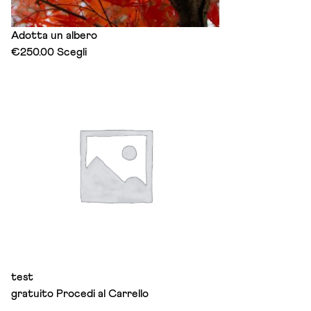
Adotta un albero
This
€
250.00
Scegli
product
has
multiple
variants.
The
options
may
be
chosen
on
the
product
page
test
gratuito
Procedi al Carrello