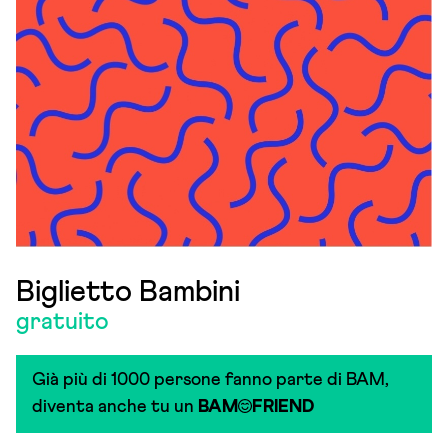
Biglietto Bambini
gratuito
Già più di 1000 persone fanno parte di BAM,
diventa anche tu un
BAM
FRIEND