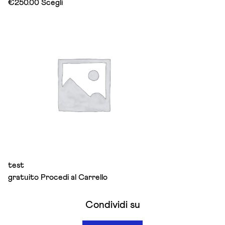
This
€
250.00
Scegli
product
has
multiple
variants.
The
options
may
be
chosen
on
the
product
page
test
gratuito
Procedi al Carrello
Condividi su