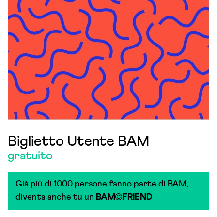
Biglietto Utente BAM
gratuito
Già più di 1000 persone fanno parte di BAM,
diventa anche tu un
BAM
FRIEND