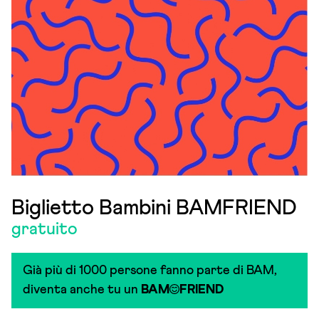
Biglietto Bambini BAMFRIEND
gratuito
Già più di 1000 persone fanno parte di BAM,
diventa anche tu un
BAM
FRIEND