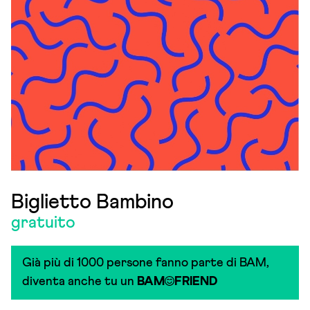
Biglietto Bambino
gratuito
Già più di 1000 persone fanno parte di BAM,
diventa anche tu un
BAM
FRIEND