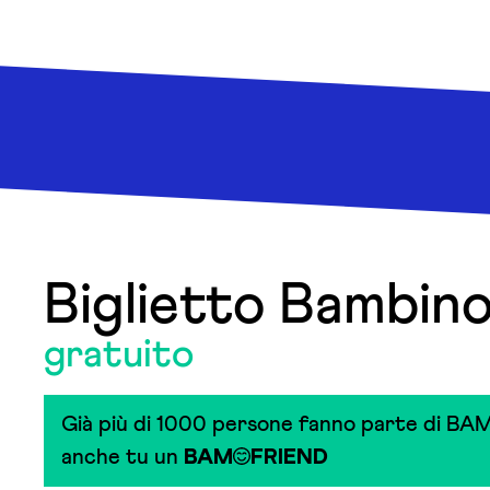
Biglietto Bambin
gratuito
Già più di 1000 persone fanno parte di BAM
anche tu un
BAM
FRIEND