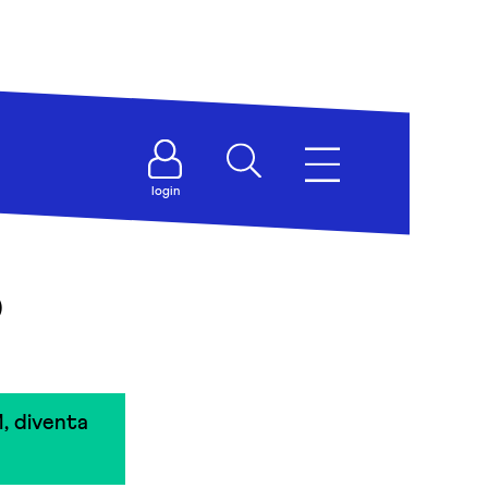
login
o
, diventa