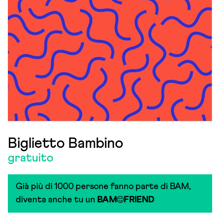
Biglietto Bambino
gratuito
Già più di 1000 persone fanno parte di BAM,
diventa anche tu un
BAM
FRIEND