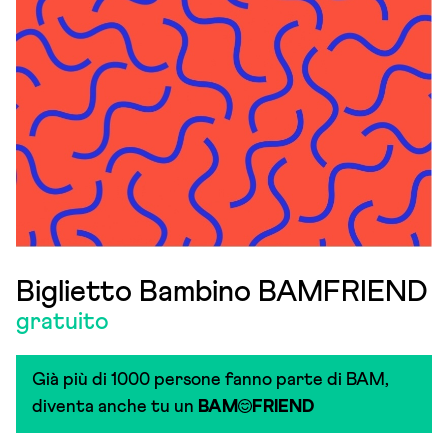
Biglietto Bambino BAMFRIEND
gratuito
Già più di 1000 persone fanno parte di BAM,
diventa anche tu un
BAM
FRIEND