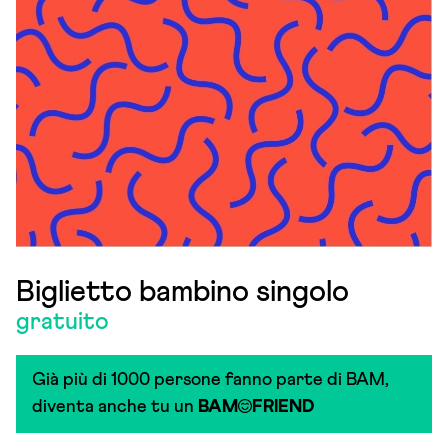
Biglietto bambino singolo
gratuito
Già più di 1000 persone fanno parte di BAM,
diventa anche tu un
BAM
FRIEND