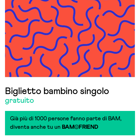
Biglietto bambino singolo
gratuito
Già più di 1000 persone fanno parte di BAM,
diventa anche tu un
BAM
FRIEND