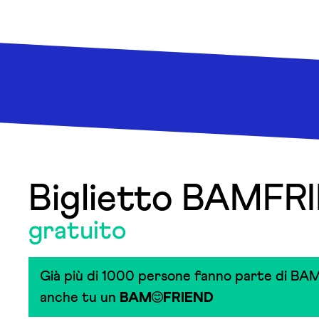
Biglietto BAMFR
gratuito
Già più di 1000 persone fanno parte di BAM
anche tu un
BAM
FRIEND