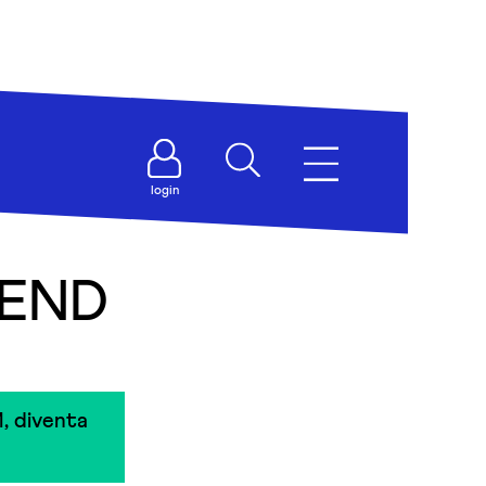
login
IEND
, diventa