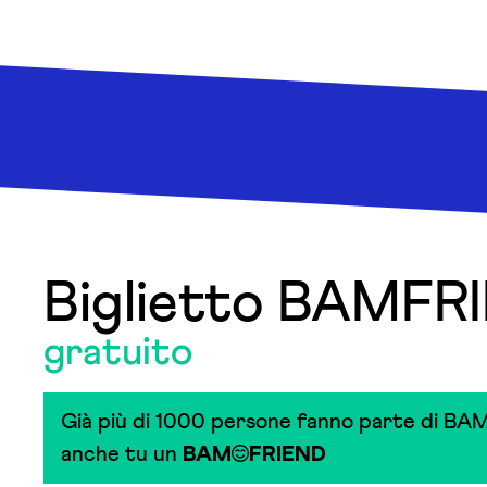
Biglietto BAMFR
gratuito
Già più di 1000 persone fanno parte di BAM
anche tu un
BAM
FRIEND