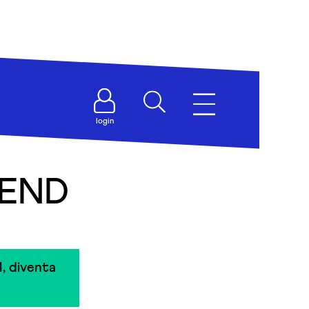
login
IEND
, diventa