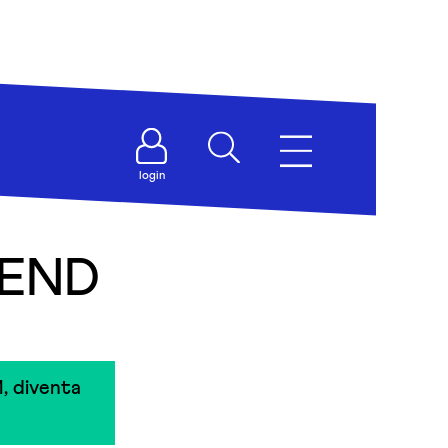
login
IEND
, diventa