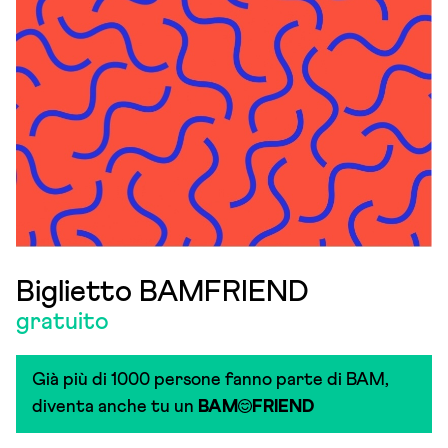
Biglietto BAMFRIEND
gratuito
Già più di 1000 persone fanno parte di BAM,
diventa anche tu un
BAM
FRIEND