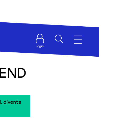
login
IEND
, diventa