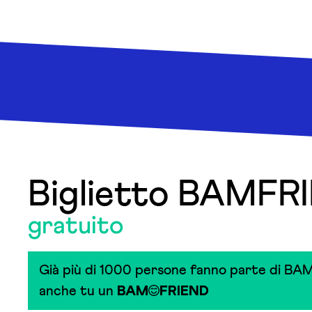
Biglietto BAMFR
gratuito
Già più di 1000 persone fanno parte di BAM
anche tu un
BAM
FRIEND