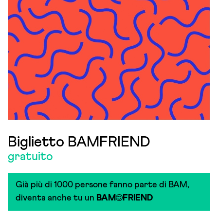
Biglietto BAMFRIEND
gratuito
Già più di 1000 persone fanno parte di BAM,
diventa anche tu un
BAM
FRIEND