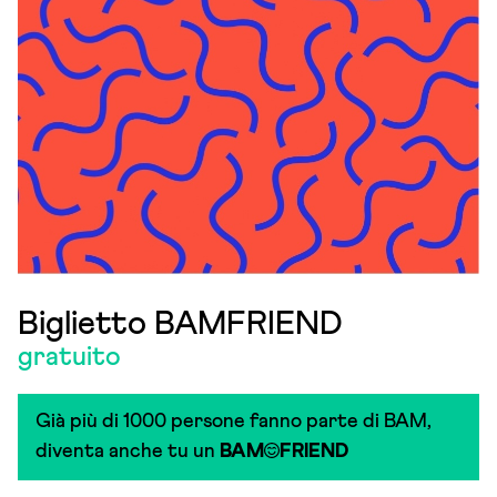
Biglietto BAMFRIEND
gratuito
Già più di 1000 persone fanno parte di BAM,
diventa anche tu un
BAM
FRIEND