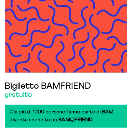
Biglietto BAMFRIEND
gratuito
Già più di 1000 persone fanno parte di BAM,
diventa anche tu un
BAM
FRIEND