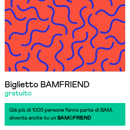
Biglietto BAMFRIEND
gratuito
Già più di 1000 persone fanno parte di BAM,
diventa anche tu un
BAM
FRIEND