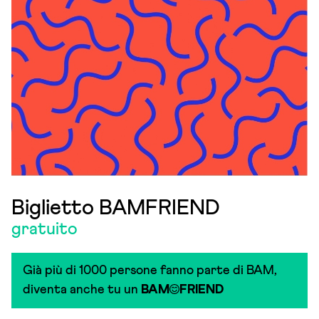
Biglietto BAMFRIEND
gratuito
Già più di 1000 persone fanno parte di BAM,
diventa anche tu un
BAM
FRIEND