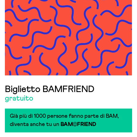
Biglietto BAMFRIEND
gratuito
Già più di 1000 persone fanno parte di BAM,
diventa anche tu un
BAM
FRIEND