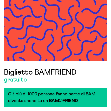
Biglietto BAMFRIEND
gratuito
Già più di 1000 persone fanno parte di BAM,
diventa anche tu un
BAM
FRIEND