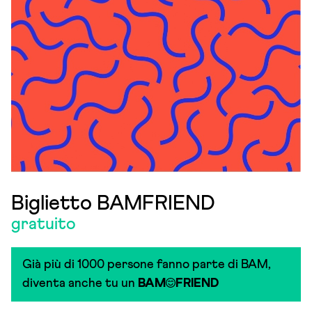
Biglietto BAMFRIEND
gratuito
Già più di 1000 persone fanno parte di BAM,
diventa anche tu un
BAM
FRIEND