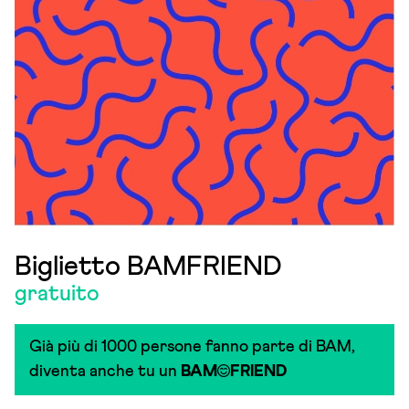
Biglietto BAMFRIEND
gratuito
Già più di 1000 persone fanno parte di BAM,
diventa anche tu un
BAM
FRIEND