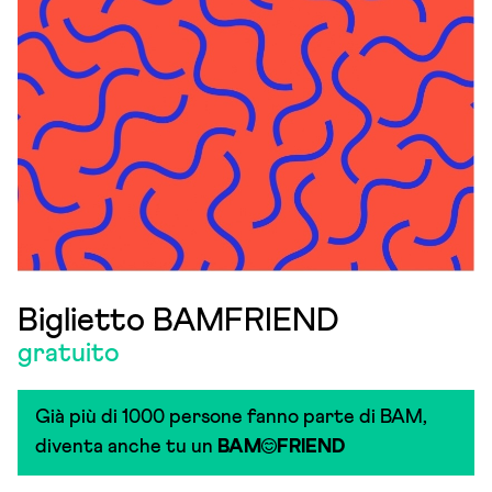
Biglietto BAMFRIEND
gratuito
Già più di 1000 persone fanno parte di BAM,
diventa anche tu un
BAM
FRIEND