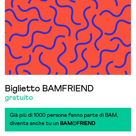
Biglietto BAMFRIEND
gratuito
Già più di 1000 persone fanno parte di BAM,
diventa anche tu un
BAM
FRIEND