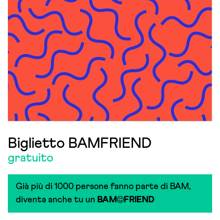
Biglietto BAMFRIEND
gratuito
Già più di 1000 persone fanno parte di BAM,
diventa anche tu un
BAM
FRIEND