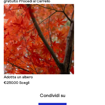
gratuito
Procedi al Carrello
Adotta un albero
This
€
250.00
Scegli
product
has
Condividi su
multiple
variants.