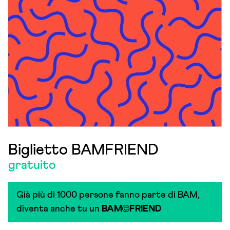
Biglietto BAMFRIEND
gratuito
Già più di 1000 persone fanno parte di BAM,
diventa anche tu un
BAM
FRIEND