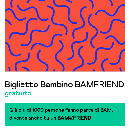
Biglietto Bambino BAMFRIEND
gratuito
Già più di 1000 persone fanno parte di BAM,
diventa anche tu un
BAM
FRIEND