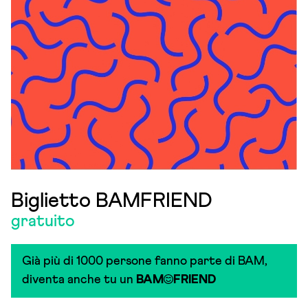
Biglietto BAMFRIEND
gratuito
Già più di 1000 persone fanno parte di BAM,
diventa anche tu un
BAM
FRIEND