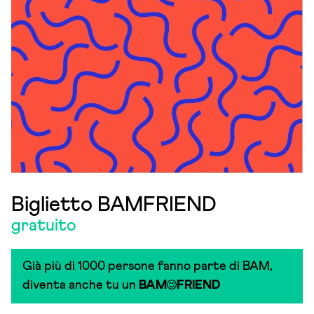
Biglietto BAMFRIEND
gratuito
Già più di 1000 persone fanno parte di BAM,
diventa anche tu un
BAM
FRIEND