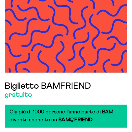
Biglietto BAMFRIEND
gratuito
Già più di 1000 persone fanno parte di BAM,
diventa anche tu un
BAM
FRIEND