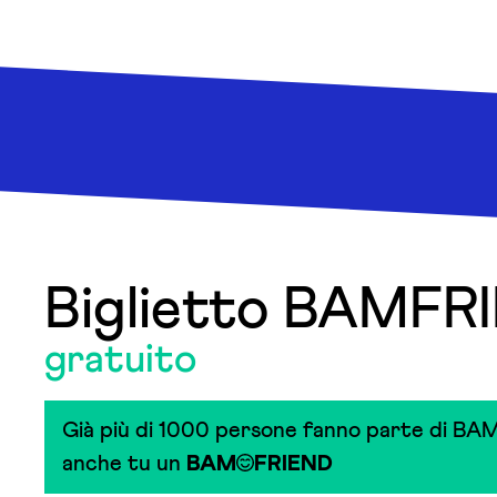
Biglietto BAMFR
gratuito
Già più di 1000 persone fanno parte di BAM
anche tu un
BAM
FRIEND