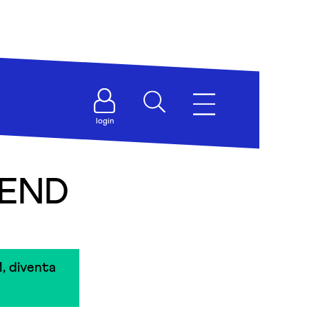
login
IEND
, diventa