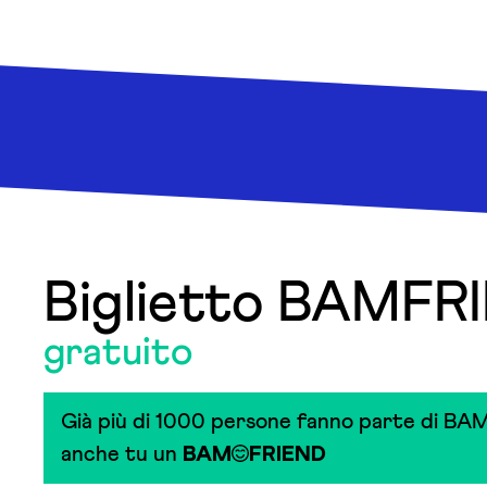
Biglietto BAMFR
gratuito
Già più di 1000 persone fanno parte di BAM
anche tu un
BAM
FRIEND