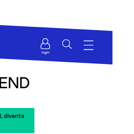
login
IEND
, diventa