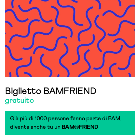
Biglietto BAMFRIEND
gratuito
Già più di 1000 persone fanno parte di BAM,
diventa anche tu un
BAM
FRIEND