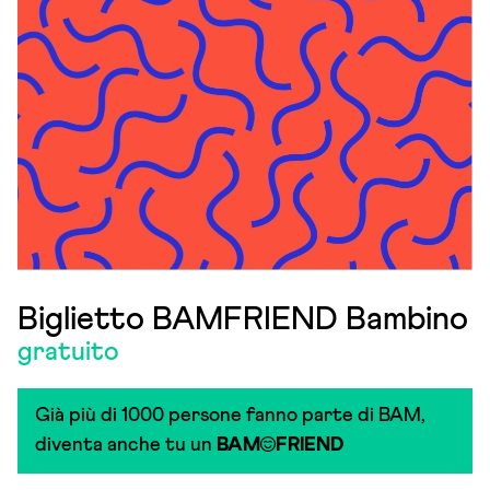
Biglietto BAMFRIEND Bambino
gratuito
Già più di 1000 persone fanno parte di BAM,
diventa anche tu un
BAM
FRIEND