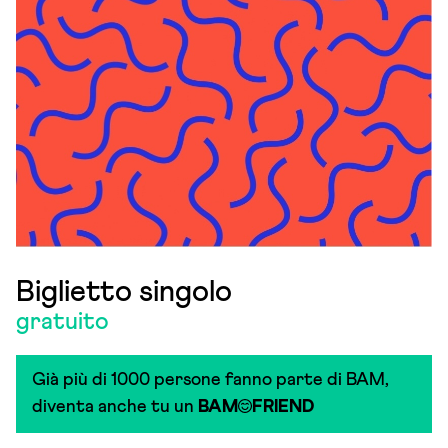
Biglietto singolo
gratuito
Già più di 1000 persone fanno parte di BAM,
diventa anche tu un
BAM
FRIEND